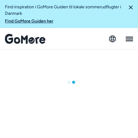
Find inspiration i GoMore Guiden til lokale sommerudflugter i
Danmark
Find GoMore Guiden her