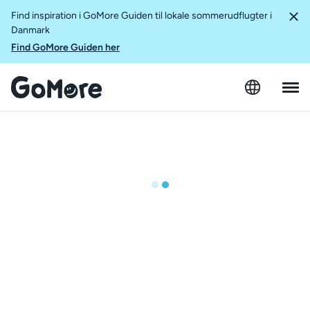
Find inspiration i GoMore Guiden til lokale sommerudflugter i
Danmark
Find GoMore Guiden her