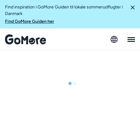
Find inspiration i GoMore Guiden til lokale sommerudflugter i
Danmark
Find GoMore Guiden her