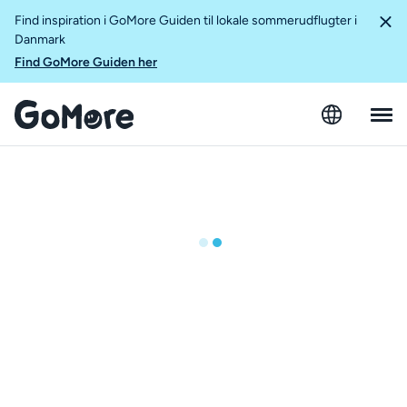
Find inspiration i GoMore Guiden til lokale sommerudflugter i
Danmark
Find GoMore Guiden her