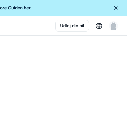
ore Guiden her
Udlej din bil