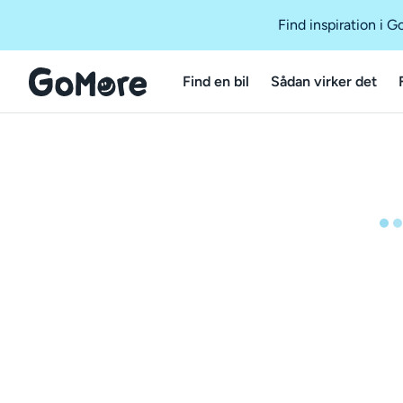
Find inspiration i 
Find en bil
Sådan virker det