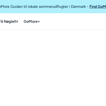
GoMore Guiden til lokale sommerudflugter i Danmark
-
Find GoM
Få Nøglefri
GoMore+