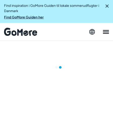
Find inspiration i GoMore Guiden til lokale sommerudflugter i
Danmark
Find GoMore Guiden her