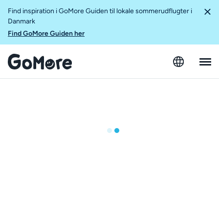
Find inspiration i GoMore Guiden til lokale sommerudflugter i
Danmark
Find GoMore Guiden her