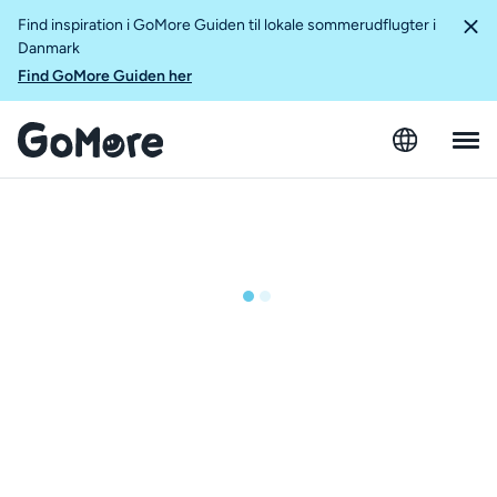
Find inspiration i GoMore Guiden til lokale sommerudflugter i
Danmark
Find GoMore Guiden her