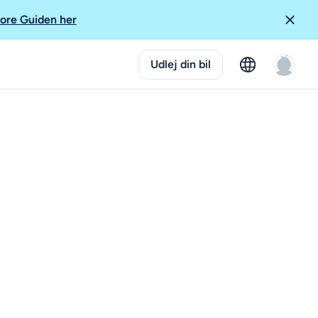
ore Guiden her
Udlej din bil