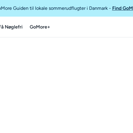
GoMore Guiden til lokale sommerudflugter i Danmark
-
Find GoM
Få Nøglefri
GoMore+