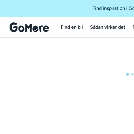
Find inspiration i 
Find en bil
Sådan virker det