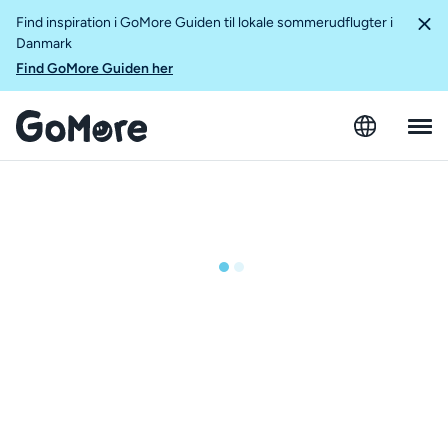
Find inspiration i GoMore Guiden til lokale sommerudflugter i
Danmark
Find GoMore Guiden her