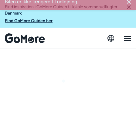
Find inspiration i GoMore Guiden til lokale sommerudflugter i
Danmark
Find GoMore Guiden her