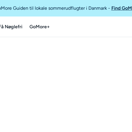
GoMore Guiden til lokale sommerudflugter i Danmark
-
Find GoM
Få Nøglefri
GoMore+