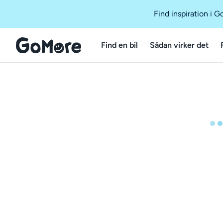
Find inspiration i 
Find en bil
Sådan virker det