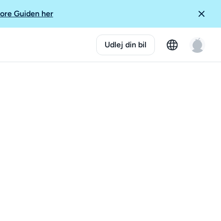
ore Guiden her
Udlej din bil