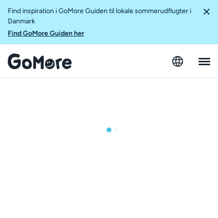
Find inspiration i GoMore Guiden til lokale sommerudflugter i
Danmark
Find GoMore Guiden her