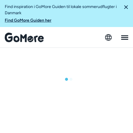
Find inspiration i GoMore Guiden til lokale sommerudflugter i
Danmark
Find GoMore Guiden her