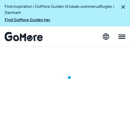
Find inspiration i GoMore Guiden til lokale sommerudflugter i
Danmark
Find GoMore Guiden her