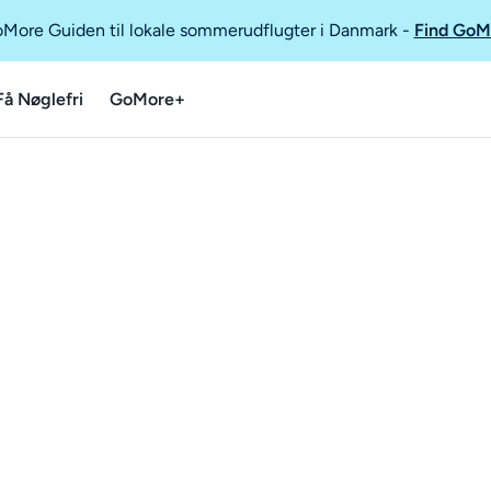
GoMore Guiden til lokale sommerudflugter i Danmark
-
Find GoM
Få Nøglefri
GoMore+