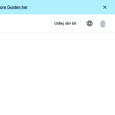
ore Guiden her
Udlej din bil