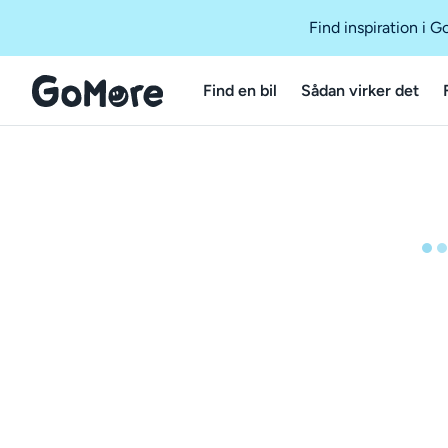
Find inspiration i 
Find en bil
Sådan virker det