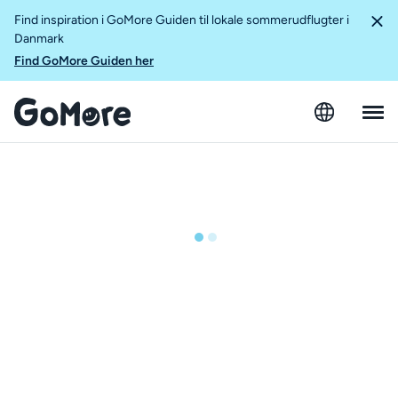
Find inspiration i GoMore Guiden til lokale sommerudflugter i
Danmark
Find GoMore Guiden her