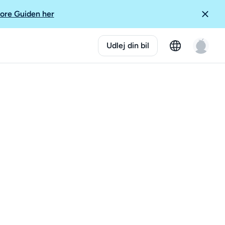
ore Guiden her
Udlej din bil