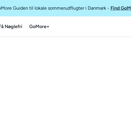
GoMore Guiden til lokale sommerudflugter i Danmark
-
Find GoM
Få Nøglefri
GoMore+