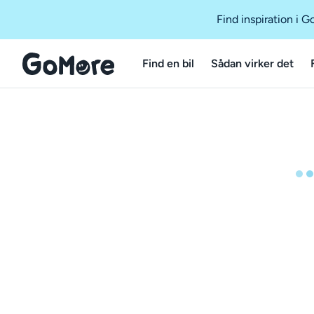
Find inspiration i 
Find en bil
Sådan virker det