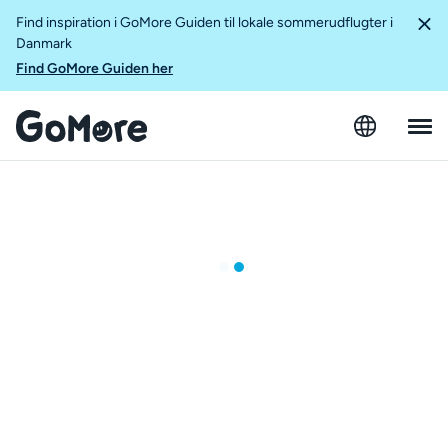
Find inspiration i GoMore Guiden til lokale sommerudflugter i
Danmark
Find GoMore Guiden her