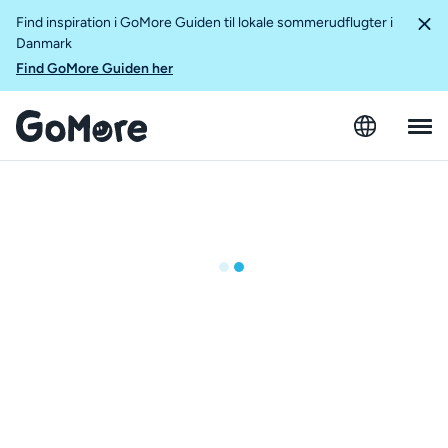
Find inspiration i GoMore Guiden til lokale sommerudflugter i
Danmark
Find GoMore Guiden her