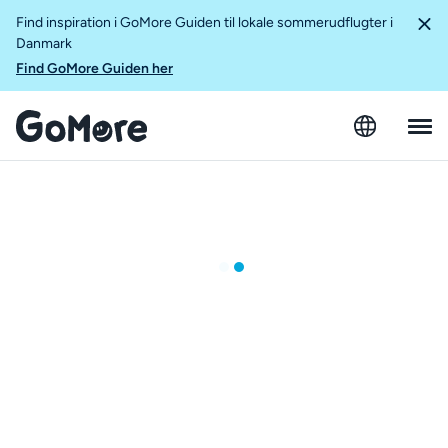
Find inspiration i GoMore Guiden til lokale sommerudflugter i
Danmark
Find GoMore Guiden her