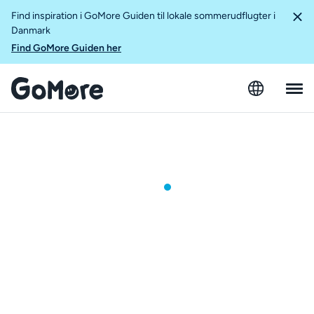
Find inspiration i GoMore Guiden til lokale sommerudflugter i
Danmark
Find GoMore Guiden her