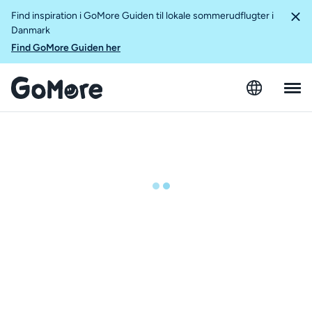
Find inspiration i GoMore Guiden til lokale sommerudflugter i
Danmark
Find GoMore Guiden her