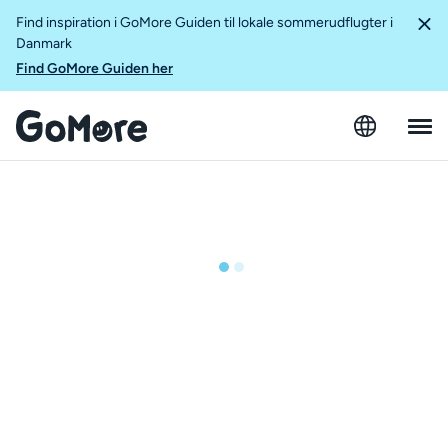
Find inspiration i GoMore Guiden til lokale sommerudflugter i
Danmark
Find GoMore Guiden her