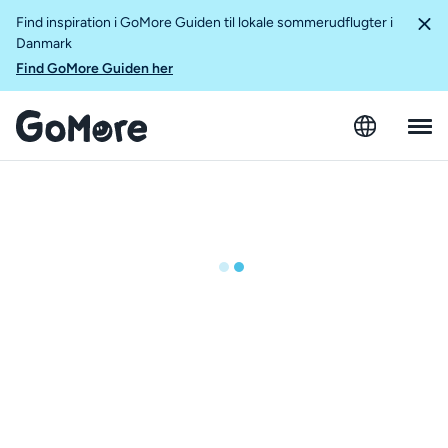
Find inspiration i GoMore Guiden til lokale sommerudflugter i
Danmark
Find GoMore Guiden her