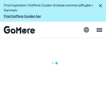
Find inspiration i GoMore Guiden til lokale sommerudflugter i
Danmark
Find GoMore Guiden her