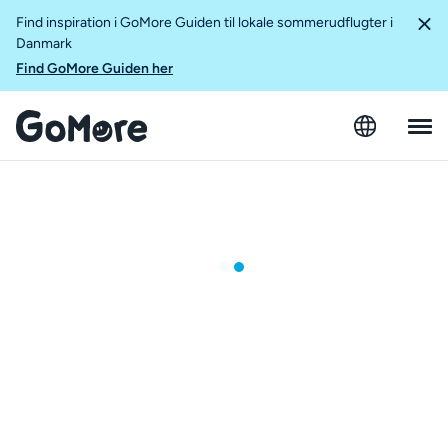
Find inspiration i GoMore Guiden til lokale sommerudflugter i
Danmark
Find GoMore Guiden her