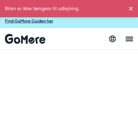
Find inspiration i GoMore Guiden til lokale sommerudflugter i
Danmark
Find GoMore Guiden her