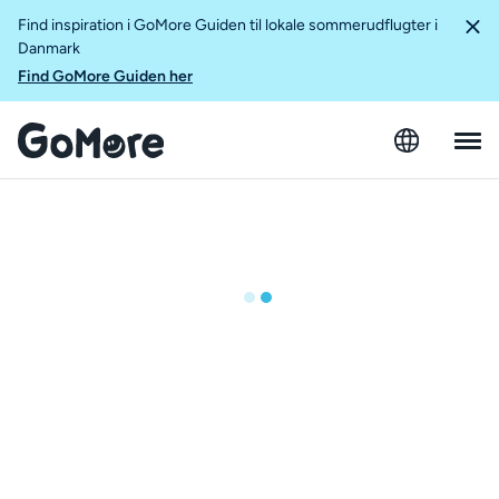
Find inspiration i GoMore Guiden til lokale sommerudflugter i
Danmark
Find GoMore Guiden her