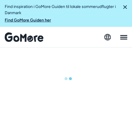
Find inspiration i GoMore Guiden til lokale sommerudflugter i
Danmark
Find GoMore Guiden her