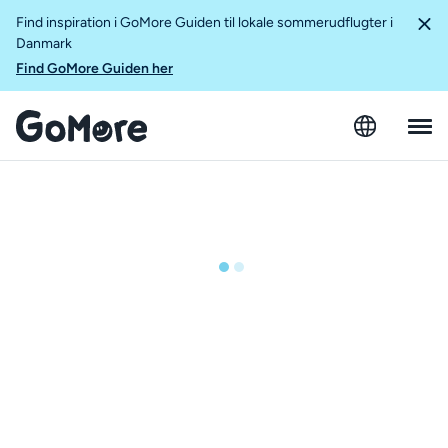
Find inspiration i GoMore Guiden til lokale sommerudflugter i
Danmark
Find GoMore Guiden her