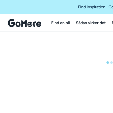
Find inspiration i 
Find en bil
Sådan virker det