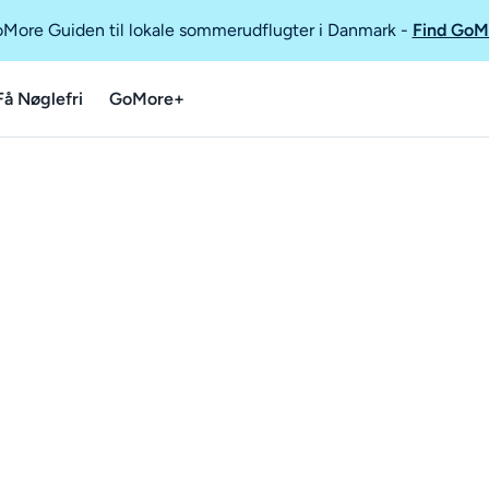
GoMore Guiden til lokale sommerudflugter i Danmark
-
Find GoM
Få Nøglefri
GoMore+