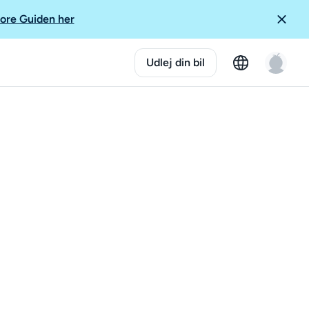
ore Guiden her
Udlej din bil