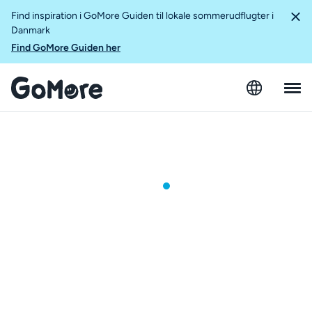
Find inspiration i GoMore Guiden til lokale sommerudflugter i
Danmark
Find GoMore Guiden her