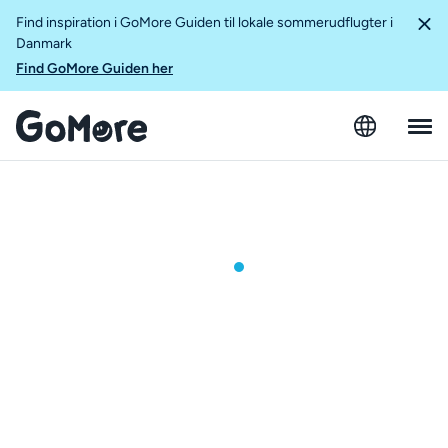
Find inspiration i GoMore Guiden til lokale sommerudflugter i
Danmark
Find GoMore Guiden her