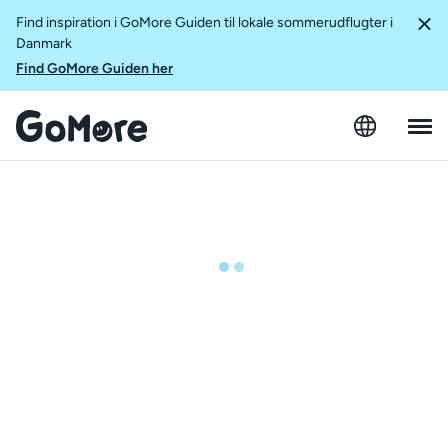
Find inspiration i GoMore Guiden til lokale sommerudflugter i
Danmark
Find GoMore Guiden her