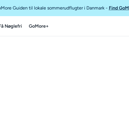
GoMore Guiden til lokale sommerudflugter i Danmark
-
Find GoM
Få Nøglefri
GoMore+