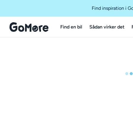
Find inspiration i 
Find en bil
Sådan virker det