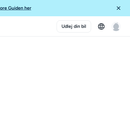
ore Guiden her
Udlej din bil