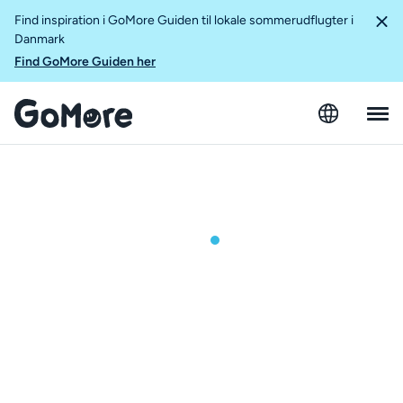
Find inspiration i GoMore Guiden til lokale sommerudflugter i
Danmark
Find GoMore Guiden her