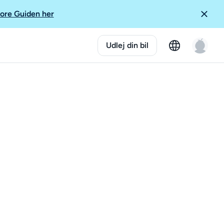
ore Guiden her
Udlej din bil