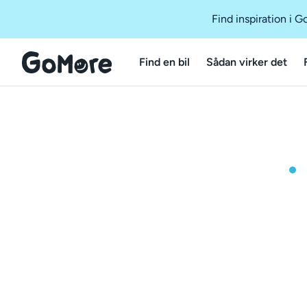
Find inspiration i 
Find en bil
Sådan virker det