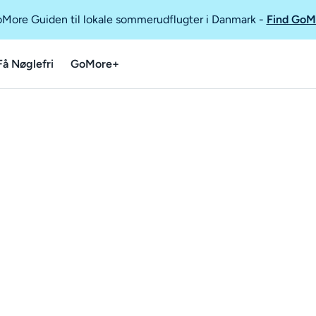
GoMore Guiden til lokale sommerudflugter i Danmark
-
Find GoM
Få Nøglefri
GoMore+