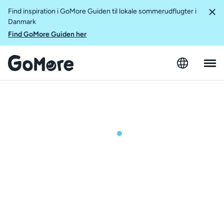
Find inspiration i GoMore Guiden til lokale sommerudflugter i
Danmark
Find GoMore Guiden her