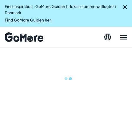
Find inspiration i GoMore Guiden til lokale sommerudflugter i
Danmark
Find GoMore Guiden her