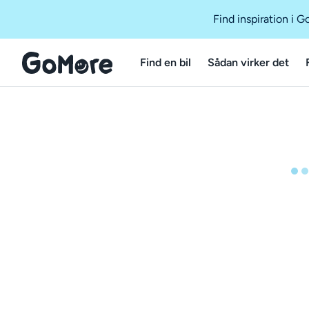
Find inspiration i 
Find en bil
Sådan virker det