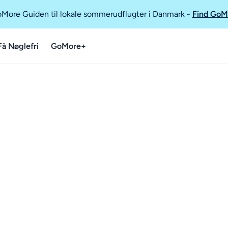
GoMore Guiden til lokale sommerudflugter i Danmark
-
Find GoM
Få Nøglefri
GoMore+