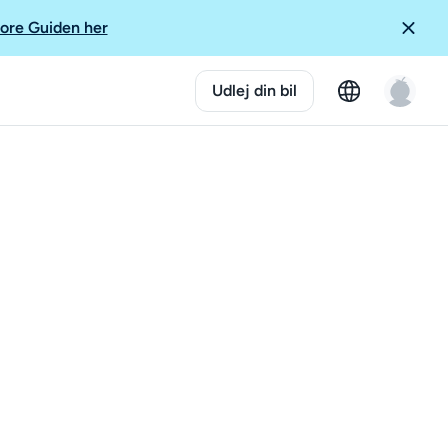
ore Guiden her
Udlej din bil