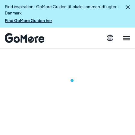
Find inspiration i GoMore Guiden til lokale sommerudflugter i
Danmark
Find GoMore Guiden her