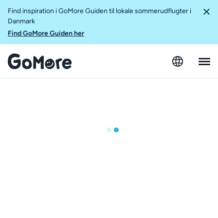
Find inspiration i GoMore Guiden til lokale sommerudflugter i
Danmark
Find GoMore Guiden her