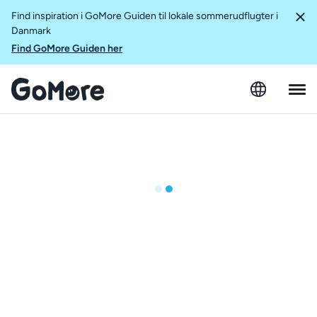
Find inspiration i GoMore Guiden til lokale sommerudflugter i
Danmark
Find GoMore Guiden her