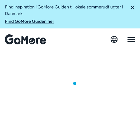
Find inspiration i GoMore Guiden til lokale sommerudflugter i
Danmark
Find GoMore Guiden her