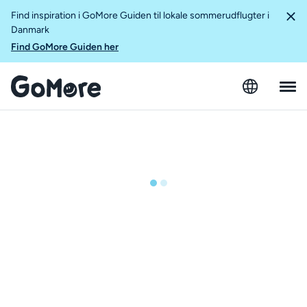
Find inspiration i GoMore Guiden til lokale sommerudflugter i
Danmark
Find GoMore Guiden her