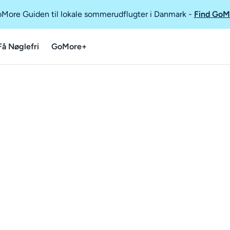
GoMore Guiden til lokale sommerudflugter i Danmark
-
Find GoM
Få Nøglefri
GoMore+