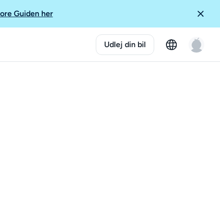
ore Guiden her
Udlej din bil