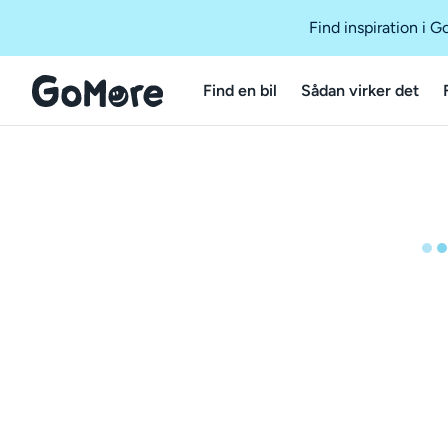
Find inspiration i 
Find en bil
Sådan virker det