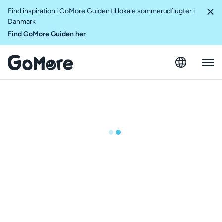
Find inspiration i GoMore Guiden til lokale sommerudflugter i
Danmark
Find GoMore Guiden her