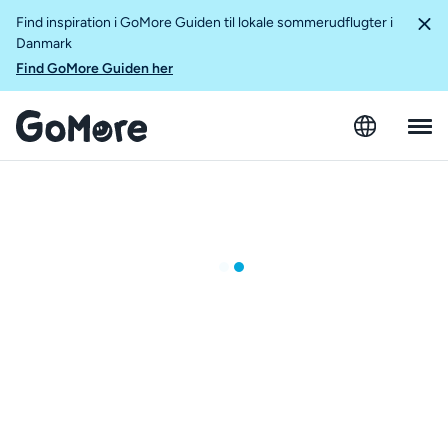
Find inspiration i GoMore Guiden til lokale sommerudflugter i
Danmark
Find GoMore Guiden her