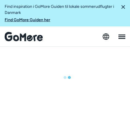
Find inspiration i GoMore Guiden til lokale sommerudflugter i
Danmark
Find GoMore Guiden her